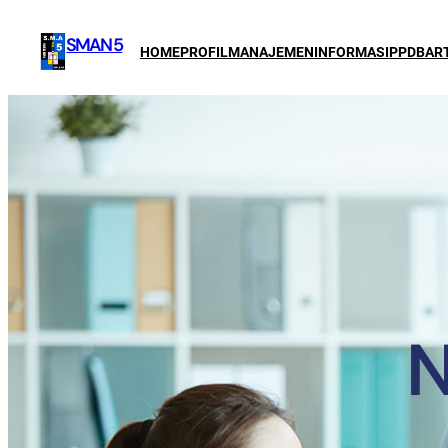
SMAN 5
HOME
PROFIL
MANAJEMEN
INFORMASI
PPDB
AR
N