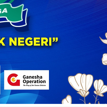
XII Libatkan Orang Tua dan Komite Sekolah
30 July 2026
PERINGATAN HUT KE – 60 SMA NEGERI 5 KOTA
MALANG “DHAMYSOGA UNTUK NEGERI”
22 September 2025
Semarak Kemerdekaan di SMAN 5 Malang: Dari
Lomba Unik Hingga Upacara Khidmat, Siswa
dan Guru Bersatu Rayakan Kemerdekaan
Indonesia
17 August 2025
Disiplin Positif
31 July 2025
MPLS 2025
11 July 2025