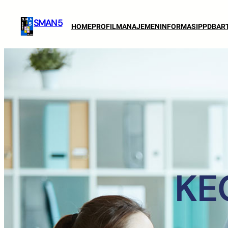
SMAN 5
HOME
PROFIL
MANAJEMEN
INFORMASI
PPDB
AR
KE