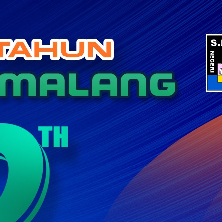
Categories
BERITA
BERITA PENDIDIKAN
KEGIATAN SEKOLAH
KERJA SAMA
KOLOM GURU
Tak Berkategori
Recent Posts
SMA Negeri 5 Malang Gelar Sosialisasi Tes
Kemampuan Akademik (TKA) bagi Siswa Kelas