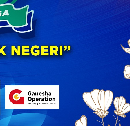
XII Libatkan Orang Tua dan Komite Sekolah
30 July 2026
PERINGATAN HUT KE – 60 SMA NEGERI 5 KOTA
MALANG “DHAMYSOGA UNTUK NEGERI”
22 September 2025
Semarak Kemerdekaan di SMAN 5 Malang: Dari
Lomba Unik Hingga Upacara Khidmat, Siswa
dan Guru Bersatu Rayakan Kemerdekaan
Indonesia
17 August 2025
Disiplin Positif
31 July 2025
MPLS 2025
11 July 2025