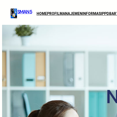
SMAN 5
HOME
PROFIL
MANAJEMEN
INFORMASI
PPDB
AR
N