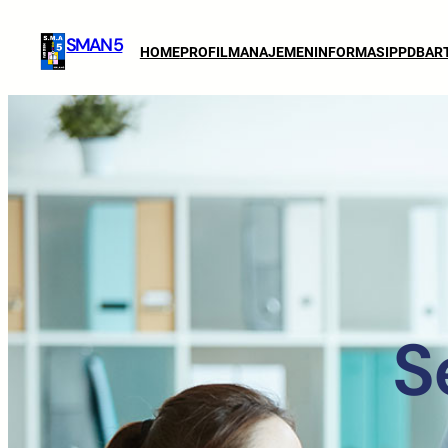
SMAN 5
HOME
PROFIL
MANAJEMEN
INFORMASI
PPDB
AR
S