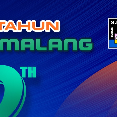
Categories
BERITA
BERITA PENDIDIKAN
KEGIATAN SEKOLAH
KERJA SAMA
KOLOM GURU
Tak Berkategori
Recent Posts
SMA Negeri 5 Malang Gelar Sosialisasi Tes
Kemampuan Akademik (TKA) bagi Siswa Kelas