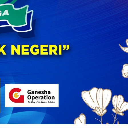
XII Libatkan Orang Tua dan Komite Sekolah
30 July 2026
PERINGATAN HUT KE – 60 SMA NEGERI 5 KOTA
MALANG “DHAMYSOGA UNTUK NEGERI”
22 September 2025
Semarak Kemerdekaan di SMAN 5 Malang: Dari
Lomba Unik Hingga Upacara Khidmat, Siswa
dan Guru Bersatu Rayakan Kemerdekaan
Indonesia
17 August 2025
Disiplin Positif
31 July 2025
MPLS 2025
11 July 2025