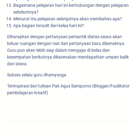
Bagaimana pelajaran hari ini berhubungan dengan pelajaran
sebelumnya?
Menurut mu pelajaran selanjutnya akan membahas apa?
Apa bagian tersulit dari kelas hari ini?
Diharapkan dengan pertanyaan pemantik diatas siswa akan
keluar ruangan dengan niat dan pertanyaan baru dibenaknya.
Guru pun akan lebih siap dalam mengajar di kelas dan
kesempatan berikutnya dikarenakan mendapatkan umpan balik
dari siswa.
Sukses selalu guru dhamysoga
Terinspirasi dari tulisan Pak Agus Sampurno (Blogger/Fasilitator
pembelajaran kreatif)