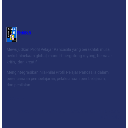
SMAN 5
Mewujudkan Profil Pelajar Pancasila yang berakhlak mulia,
berkebhinekaan global, mandiri, bergotong royong, bernalar
kritis, dan kreatif
Mengintegrasikan nilai-nilai Profil Pelajar Pancasila dalam
perencanaan pembelajaran, pelaksanaan pembelajaran,
dan penilaian
Facebook
Twitter
YouTube
LinkedIn
SEKOLAH MENENGAH ATAS NEGERI 5 KOTA
MALANG