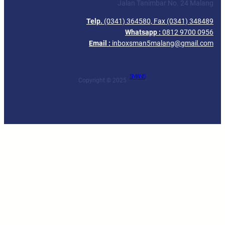
Jalan Tanimbar No. 24 Malang
Telp.
(0341) 364580, Fax (0341) 348489
Whatsapp :
0812 9700 0956
Email :
inboxsman5malang@gmail.com
SMAN 5
Copyright © 2025 ·
·