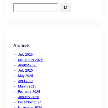
S
e
a
r
c
h
Archive
July 2026
September 2025
August 2025
July 2025
May 2025
April 2025
March 2025
February 2025
January 2025
December 2024
November 2024