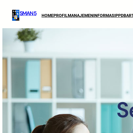
SMAN 5
HOME
PROFIL
MANAJEMEN
INFORMASI
PPDB
AR
S