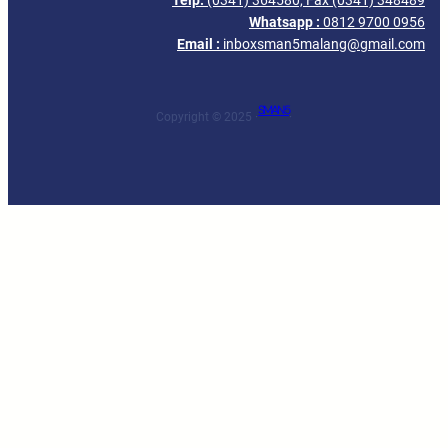
Whatsapp :
0812 9700 0956
Email :
inboxsman5malang@gmail.com
SMAN 5
Copyright © 2025 ·
·