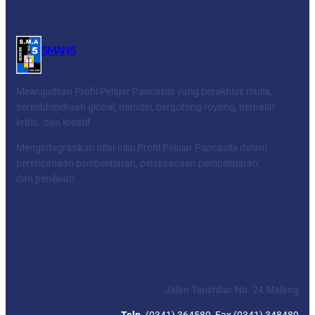
SMAN 5
Mewujudkan Profil Pelajar Pancasila yang berakhlak mulia,
berkebhinekaan global, mandiri, bergotong royong, bernalar
kritis, dan kreatif
Mengintegrasikan nilai-nilai Profil Pelajar Pancasila dalam
perencanaan pembelajaran, pelaksanaan pembelajaran,
dan penilaian
Facebook
Twitter
YouTube
LinkedIn
SEKOLAH MENENGAH ATAS NEGERI 5 KOTA
MALANG
Jalan Tanimbar No. 24 Malang
Telp.
(0341) 364580, Fax (0341) 348489