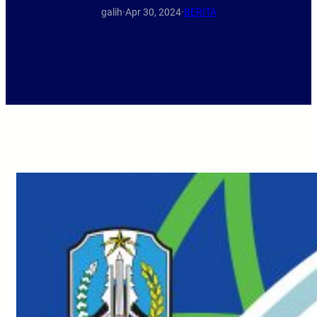
galih
·
Apr 30, 2024
·
BERITA