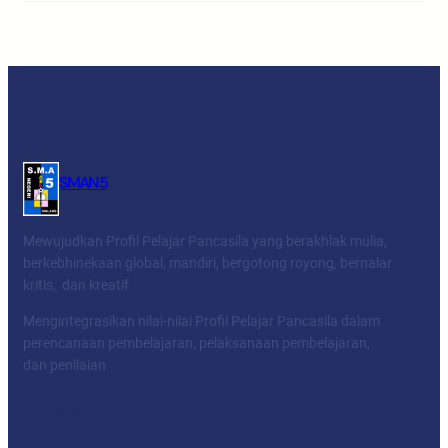
SMAN 5
Mewujudkan Profil Pelajar Pancasila yang berakhlak mulia,
berkebhinekaan global, mandiri, bergotong royong, bernalar
kritis, dan kreatif
Mengintegrasikan nilai-nilai Profil Pelajar Pancasila dalam
perencanaan pembelajaran, pelaksanaan pembelajaran,
dan penilaian
Facebook
Twitter
YouTube
LinkedIn