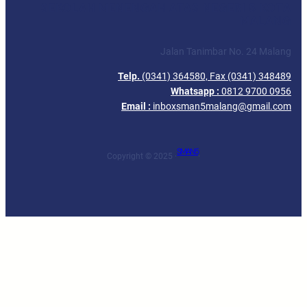
SEKOLAH MENENGAH ATAS NEGERI 5 KOTA
MALANG
Jalan Tanimbar No. 24 Malang
Telp.
(0341) 364580, Fax (0341) 348489
Whatsapp :
0812 9700 0956
Email :
inboxsman5malang@gmail.com
SMAN 5
Copyright © 2025 ·
·