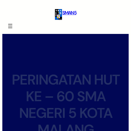
SMAN 5
PERINGATAN HUT
KE – 60 SMA
NEGERI 5 KOTA
MALANG