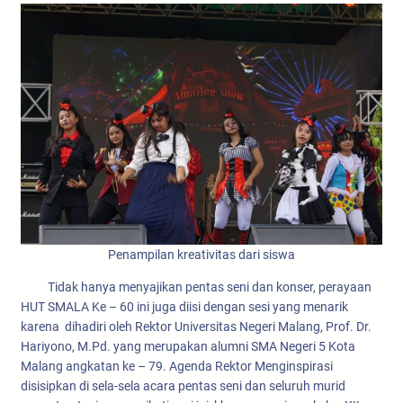
Penampilan kreativitas dari siswa
Tidak hanya menyajikan pentas seni dan konser, perayaan
HUT SMALA Ke – 60 ini juga diisi dengan sesi yang menarik
karena dihadiri oleh Rektor Universitas Negeri Malang, Prof. Dr.
Hariyono, M.Pd. yang merupakan alumni SMA Negeri 5 Kota
Malang angkatan ke – 79. Agenda Rektor Menginspirasi
disisipkan di sela-sela acara pentas seni dan seluruh murid