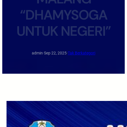
“DHAMYSOGA
UNTUK NEGERI”
admin
·
Sep 22, 2025
·
Tak Berkategori