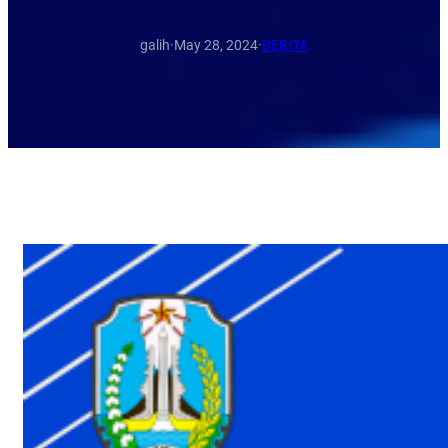
galih
·
May 28, 2024
·
BERITA