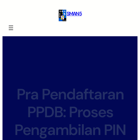
SMAN 5
Pra Pendaftaran
PPDB: Proses
Pengambilan PIN