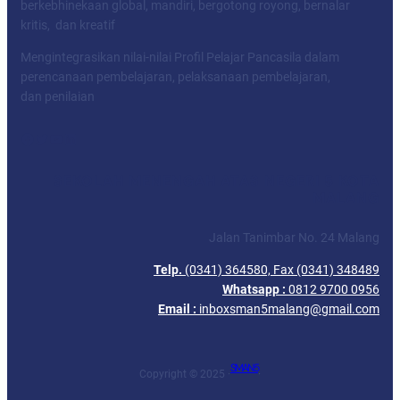
berkebhinekaan global, mandiri, bergotong royong, bernalar
kritis, dan kreatif
Mengintegrasikan nilai-nilai Profil Pelajar Pancasila dalam
perencanaan pembelajaran, pelaksanaan pembelajaran,
dan penilaian
Facebook
Twitter
YouTube
LinkedIn
SEKOLAH MENENGAH ATAS NEGERI 5 KOTA
MALANG
Jalan Tanimbar No. 24 Malang
Telp.
(0341) 364580, Fax (0341) 348489
Whatsapp :
0812 9700 0956
Email :
inboxsman5malang@gmail.com
SMAN 5
Copyright © 2025 ·
·