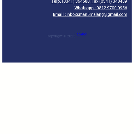
Telp.
(0341) 364580, Fax (0341) 348489
Whatsapp :
0812 9700 0956
Email :
inboxsman5malang@gmail.com
SMAN 5
Copyright © 2025 ·
·