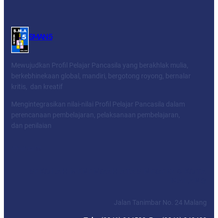
SMAN 5
Mewujudkan Profil Pelajar Pancasila yang berakhlak mulia,
berkebhinekaan global, mandiri, bergotong royong, bernalar
kritis, dan kreatif
Mengintegrasikan nilai-nilai Profil Pelajar Pancasila dalam
perencanaan pembelajaran, pelaksanaan pembelajaran,
dan penilaian
Facebook
Twitter
YouTube
LinkedIn
SEKOLAH MENENGAH ATAS NEGERI 5 KOTA
MALANG
Jalan Tanimbar No. 24 Malang