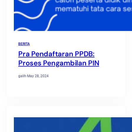
BERITA
Pra Pendaftaran PPDB:
Proses Pengambilan PIN
galih
·
May 28, 2024