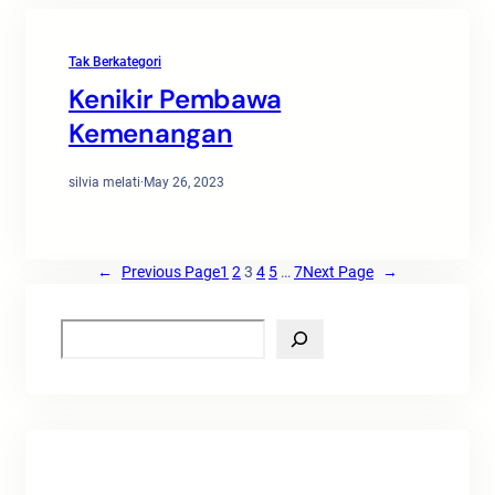
Tak Berkategori
Kenikir Pembawa
Kemenangan
silvia melati
·
May 26, 2023
←
Previous Page
1
2
3
4
5
…
7
Next Page
→
S
e
a
r
c
h