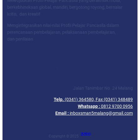
Mewujudkan Profil Pelajar Pancasila yang berakhlak mulia,
berkebhinekaan global, mandiri, bergotong royong, bernalar
kritis, dan kreatif
Mengintegrasikan nilai-nilai Profil Pelajar Pancasila dalam
perencanaan pembelajaran, pelaksanaan pembelajaran,
dan penilaian
Facebook
Twitter
YouTube
LinkedIn
SEKOLAH MENENGAH ATAS NEGERI 5 KOTA
MALANG
Jalan Tanimbar No. 24 Malang
Telp.
(0341) 364580, Fax (0341) 348489
Whatsapp :
0812 9700 0956
Email :
inboxsman5malang@gmail.com
SMAN 5
Copyright © 2025 ·
·