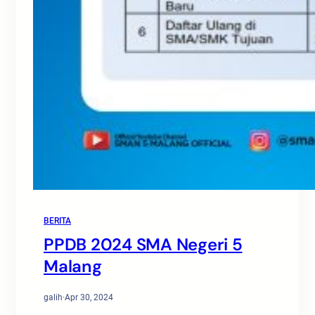
BERITA
PPDB 2024 SMA Negeri 5
Malang
galih
·
Apr 30, 2024