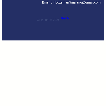
Email :
inboxsman5malang@gmail.com
SMAN 5
Copyright © 2025 ·
·