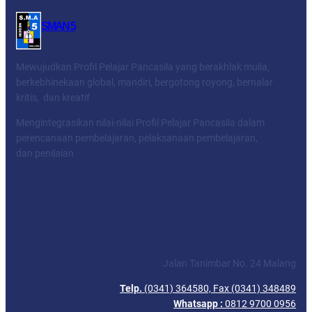
SMAN 5
Mewujudkan Profil Pelajar Pancasila yang berakhlak mulia,
berkebhinekaan global, mandiri, bergotong royong, bernalar
kritis, dan kreatif
Mengintegrasikan nilai-nilai Profil Pelajar Pancasila dalam
perencanaan pembelajaran, pelaksanaan pembelajaran,
dan penilaian
Facebook
Twitter
YouTube
LinkedIn
SEKOLAH MENENGAH ATAS NEGERI 5 KOTA
MALANG
Jalan Tanimbar No. 24 Malang
Telp.
(0341) 364580, Fax (0341) 348489
Whatsapp :
0812 9700 0956