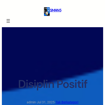
SMAN 5
Disiplin Positif
admin
·
Jul 31, 2025
·
Tak Berkategori