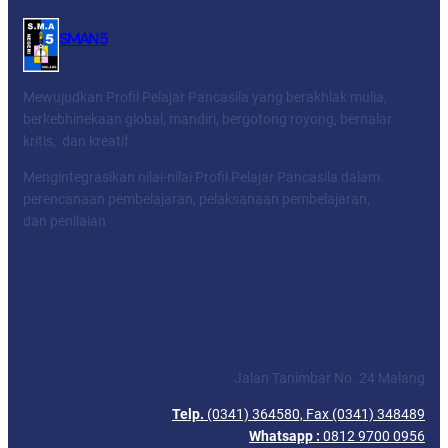
SMAN 5
Mewujudkan Profil Pelajar Pancasila yang berakhlak mulia,
berkebhinekaan global, mandiri, bergotong royong, bernalar
kritis, dan kreatif
Mengintegrasikan nilai-nilai Profil Pelajar Pancasila dalam
perencanaan pembelajaran, pelaksanaan pembelajaran,
dan penilaian
Facebook
Twitter
YouTube
LinkedIn
SEKOLAH MENENGAH ATAS NEGERI 5 KOTA
MALANG
Jalan Tanimbar No. 24 Malang
Telp.
(0341) 364580, Fax (0341) 348489
Whatsapp :
0812 9700 0956