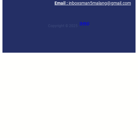
Email :
inboxsman5malang@gmail.com
SMAN 5
Copyright © 2025 ·
·