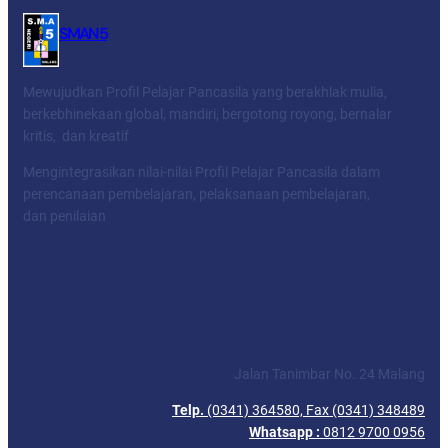
SMAN 5
Mewujudkan Profil Pelajar Pancasila yang berakhlak mulia,
berkebhinekaan global, mandiri, bergotong royong, bernalar
kritis, dan kreatif
Mengintegrasikan nilai-nilai Profil Pelajar Pancasila dalam
perencanaan pembelajaran, pelaksanaan pembelajaran,
dan penilaian
Facebook
Twitter
YouTube
LinkedIn
SEKOLAH MENENGAH ATAS NEGERI 5 KOTA
MALANG
Jalan Tanimbar No. 24 Malang
Telp.
(0341) 364580, Fax (0341) 348489
Whatsapp :
0812 9700 0956