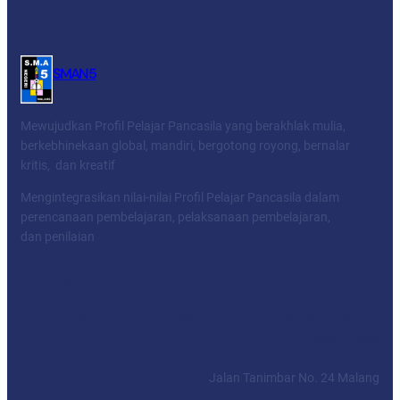
SMAN 5
Mewujudkan Profil Pelajar Pancasila yang berakhlak mulia,
berkebhinekaan global, mandiri, bergotong royong, bernalar
kritis, dan kreatif
Mengintegrasikan nilai-nilai Profil Pelajar Pancasila dalam
perencanaan pembelajaran, pelaksanaan pembelajaran,
dan penilaian
Facebook
Twitter
YouTube
LinkedIn
SEKOLAH MENENGAH ATAS NEGERI 5 KOTA
MALANG
Jalan Tanimbar No. 24 Malang