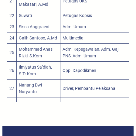
21
Petugas UKS
Makasari, A.Md
22
Suwati
Petugas Kopsis
23
Sisca Anggraeni
Adm. Umum
24
Galih Santoso, A.Md
Multimedia
Mohammad Anas
Adm. Kepegawaian, Adm. Gaji
25
Rizki, S.Kom
PNS, Adm. Umum
Ilmiyatus Sa’diah,
26
Opp. Dapodikmen
S.Tr.Kom
Nanang Dwi
27
Driver, Pembantu Pelaksana
Nuryanto