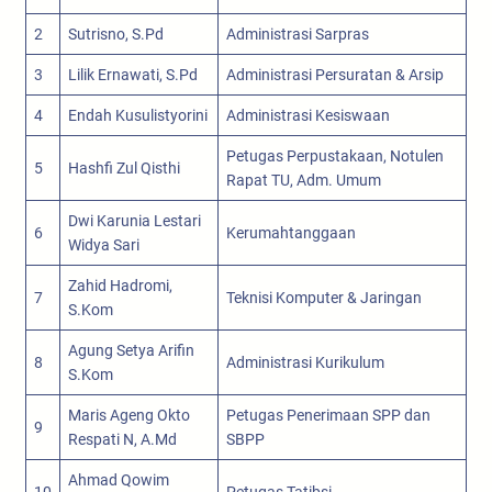
2
Sutrisno, S.Pd
Administrasi Sarpras
3
Lilik Ernawati, S.Pd
Administrasi Persuratan & Arsip
4
Endah Kusulistyorini
Administrasi Kesiswaan
Petugas Perpustakaan, Notulen
5
Hashfi Zul Qisthi
Rapat TU, Adm. Umum
Dwi Karunia Lestari
6
Kerumahtanggaan
Widya Sari
Zahid Hadromi,
7
Teknisi Komputer & Jaringan
S.Kom
Agung Setya Arifin
8
Administrasi Kurikulum
S.Kom
Maris Ageng Okto
Petugas Penerimaan SPP dan
9
Respati N, A.Md
SBPP
Ahmad Qowim
10
Petugas Tatibsi