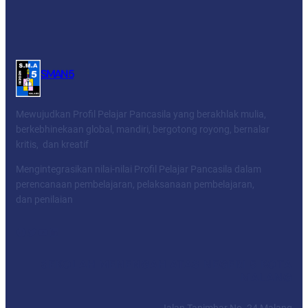
SMAN 5
Mewujudkan Profil Pelajar Pancasila yang berakhlak mulia,
berkebhinekaan global, mandiri, bergotong royong, bernalar
kritis, dan kreatif
Mengintegrasikan nilai-nilai Profil Pelajar Pancasila dalam
perencanaan pembelajaran, pelaksanaan pembelajaran,
dan penilaian
Facebook
Twitter
YouTube
LinkedIn
SEKOLAH MENENGAH ATAS NEGERI 5 KOTA
MALANG