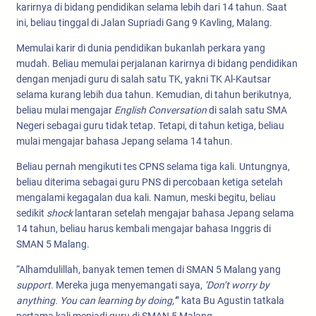
karirnya di bidang pendidikan selama lebih dari 14 tahun. Saat
ini, beliau tinggal di Jalan Supriadi Gang 9 Kavling, Malang.
Memulai karir di dunia pendidikan bukanlah perkara yang
mudah. Beliau memulai perjalanan karirnya di bidang pendidikan
dengan menjadi guru di salah satu TK, yakni TK Al-Kautsar
selama kurang lebih dua tahun. Kemudian, di tahun berikutnya,
beliau mulai mengajar
English Conversation
di salah satu SMA
Negeri sebagai guru tidak tetap. Tetapi, di tahun ketiga, beliau
mulai mengajar bahasa Jepang selama 14 tahun.
Beliau pernah mengikuti tes CPNS selama tiga kali. Untungnya,
beliau diterima sebagai guru PNS di percobaan ketiga setelah
mengalami kegagalan dua kali. Namun, meski begitu, beliau
sedikit
shock
lantaran setelah mengajar bahasa Jepang selama
14 tahun, beliau harus kembali mengajar bahasa Inggris di
SMAN 5 Malang.
“Alhamdulillah, banyak temen temen di SMAN 5 Malang yang
support
. Mereka juga menyemangati saya,
‘Don’t worry by
anything. You can learning by doing,’
” kata Bu Agustin tatkala