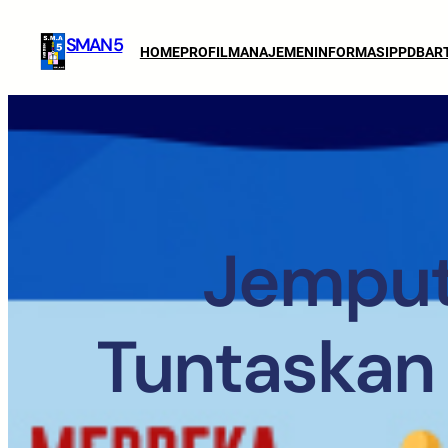
SMAN 5
HOME
PROFIL
MANAJEMEN
INFORMASI
PPDB
AR
Jemput
Tuntaskan 