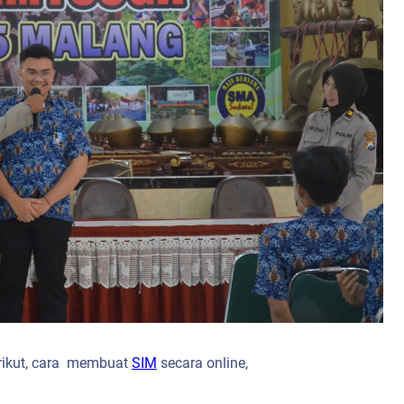
erikut, cara membuat
SIM
secara online,