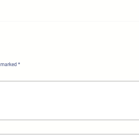
e marked
*