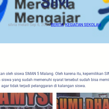
SIM
silvia melati
·
Sep 6, 2022
·
BERITA
, 
KEGIATAN SEKOLAH
kan oleh siswa SMAN 5 Malang. Oleh karena itu, kepemilikan SI
ga siswa yang sudah memenuhi syarat tersebut sudah bisa memi
ar tidak terjadi pelanggaran di kalangan siswa.