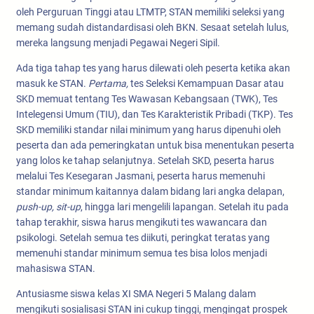
oleh Perguruan Tinggi atau LTMTP, STAN memiliki seleksi yang
memang sudah distandardisasi oleh BKN. Sesaat setelah lulus,
mereka langsung menjadi Pegawai Negeri Sipil.
Ada tiga tahap tes yang harus dilewati oleh peserta ketika akan
masuk ke STAN.
Pertama,
tes Seleksi Kemampuan Dasar atau
SKD memuat tentang Tes Wawasan Kebangsaan (TWK), Tes
Intelegensi Umum (TIU), dan Tes Karakteristik Pribadi (TKP). Tes
SKD memiliki standar nilai minimum yang harus dipenuhi oleh
peserta dan ada pemeringkatan untuk bisa menentukan peserta
yang lolos ke tahap selanjutnya. Setelah SKD, peserta harus
melalui Tes Kesegaran Jasmani, peserta harus memenuhi
standar minimum kaitannya dalam bidang lari angka delapan,
push-up, sit-up
, hingga lari mengelili lapangan. Setelah itu pada
tahap terakhir, siswa harus mengikuti tes wawancara dan
psikologi. Setelah semua tes diikuti, peringkat teratas yang
memenuhi standar minimum semua tes bisa lolos menjadi
mahasiswa STAN.
Antusiasme siswa kelas XI SMA Negeri 5 Malang dalam
mengikuti sosialisasi STAN ini cukup tinggi, mengingat prospek