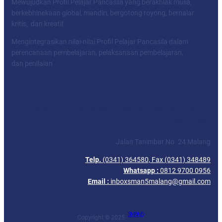
Mewujudkan Profil Pelajar Pancasila yang berakhlak mulia,
berkebhinekaan global, mandiri, bergotong royong, bernalar
kritis, dan kreatif
Mengintegrasikan nilai-nilai Profil Pelajar Pancasila dalam
perencanaan pembelajaran, pelaksanaan pembelajaran,
dan penilaian
Facebook
Twitter
YouTube
LinkedIn
SEKOLAH MENENGAH ATAS NEGERI 5 KOTA
MALANG
Jalan Tanimbar No. 24 Malang
Telp.
(0341) 364580, Fax (0341) 348489
Whatsapp :
0812 9700 0956
Email :
inboxsman5malang@gmail.com
SMAN 5
Copyright © 2025 ·
·