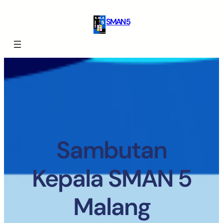
SMAN 5
Sambutan
Kepala SMAN 5
Malang