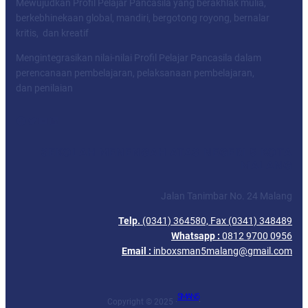
Mewujudkan Profil Pelajar Pancasila yang berakhlak mulia,
berkebhinekaan global, mandiri, bergotong royong, bernalar
kritis, dan kreatif
Mengintegrasikan nilai-nilai Profil Pelajar Pancasila dalam
perencanaan pembelajaran, pelaksanaan pembelajaran,
dan penilaian
Facebook
Twitter
YouTube
LinkedIn
SEKOLAH MENENGAH ATAS NEGERI 5 KOTA
MALANG
Jalan Tanimbar No. 24 Malang
Telp.
(0341) 364580, Fax (0341) 348489
Whatsapp :
0812 9700 0956
Email :
inboxsman5malang@gmail.com
SMAN 5
Copyright © 2025 ·
·