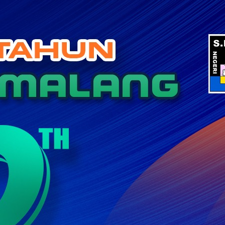
Categories
BERITA
BERITA PENDIDIKAN
KEGIATAN SEKOLAH
KERJA SAMA
KOLOM GURU
Tak Berkategori
Recent Posts
SMA Negeri 5 Malang Gelar Sosialisasi Tes
Kemampuan Akademik (TKA) bagi Siswa Kelas