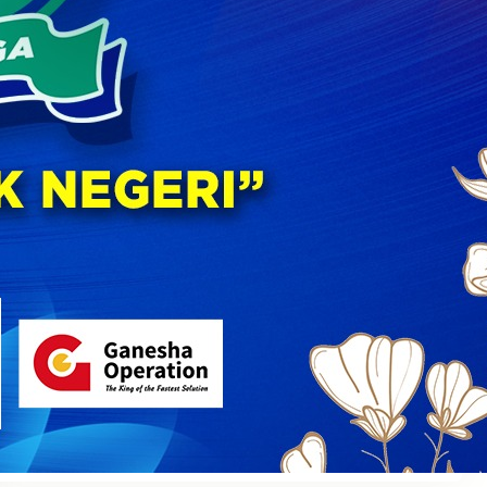
XII Libatkan Orang Tua dan Komite Sekolah
30 July 2026
PERINGATAN HUT KE – 60 SMA NEGERI 5 KOTA
MALANG “DHAMYSOGA UNTUK NEGERI”
22 September 2025
Semarak Kemerdekaan di SMAN 5 Malang: Dari
Lomba Unik Hingga Upacara Khidmat, Siswa
dan Guru Bersatu Rayakan Kemerdekaan
Indonesia
17 August 2025
Disiplin Positif
31 July 2025
MPLS 2025
11 July 2025