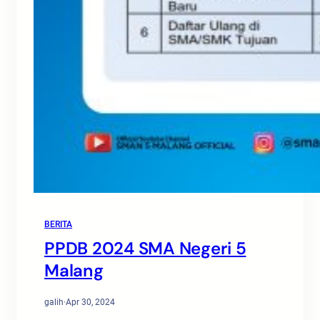
BERITA
PPDB 2024 SMA Negeri 5
Malang
galih
·
Apr 30, 2024