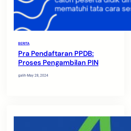
BERITA
Pra Pendaftaran PPDB:
Proses Pengambilan PIN
galih
·
May 28, 2024