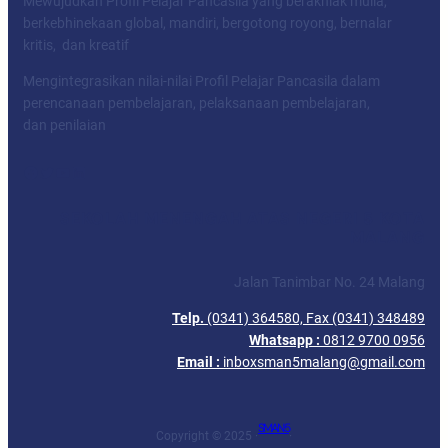
Mewujudkan Profil Pelajar Pancasila yang berakhlak mulia,
berkebhinekaan global, mandiri, bergotong royong, bernalar
kritis, dan kreatif
Mengintegrasikan nilai-nilai Profil Pelajar Pancasila dalam
perencanaan pembelajaran, pelaksanaan pembelajaran,
dan penilaian
Facebook
Twitter
YouTube
LinkedIn
SEKOLAH MENENGAH ATAS NEGERI 5 KOTA
MALANG
Jalan Tanimbar No. 24 Malang
Telp.
(0341) 364580, Fax (0341) 348489
Whatsapp :
0812 9700 0956
Email :
inboxsman5malang@gmail.com
SMAN 5
Copyright © 2025 ·
·