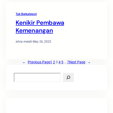
Tak Berkategori
Kenikir Pembawa
Kemenangan
silvia melati
·
May 26, 2023
←
Previous Page
1
2
3
4
5
…
7
Next Page
→
S
e
a
r
c
h